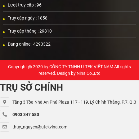
Lượt truy cập :
96
Truy cập ngày :
1858
Truy cập tháng :
29810
Đang online :
4293322
Copyright @ 2020 by
CÔNG TY TNHH U-TEK VIỆT NAM
All rights
reserved. Design by Nina Co.,Ltd
TRỤ SỞ CHÍNH
Tầng 3 Tòa Nhà An Phú Plaza 117 - 119, Lý Chính Thắng, P.7, Q.3
0903 347 580
thuy_nguyen@utekvina.com