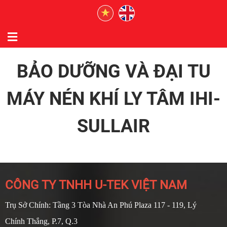
BẢO DƯỠNG VÀ ĐẠI TU
MÁY NÉN KHÍ LY TÂM IHI-
SULLAIR
CÔNG TY TNHH U-TEK VIỆT NAM
Trụ Sở Chính: Tầng 3 Tòa Nhà An Phú Plaza 117 - 119, Lý
Chính Thắng, P.7, Q.3