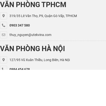
VĂN PHÒNG TPHCM
319/35 Lê Văn Thọ, P9, Quận Gò Vấp, TPHCM
0903 347 580
thuy_nguyen@utekvina.com
VĂN PHÒNG HÀ NỘI
127/95 Vũ Xuân Thiều, Long Biên, Hà Nội
0984 454 678
kiet.nguyen@utekvina.com