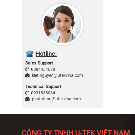
Hotline:
Sales Support
0984454678
kiet.nguyen@utekvina.com
Technical Support
0931838084
phat.dang@utekvina.com
CÔNG TY TNHH U-TEK VIỆT NAM