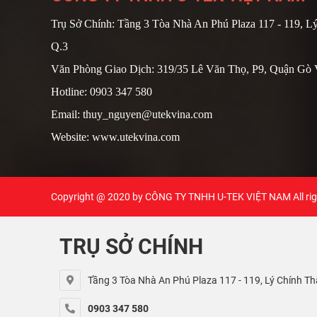
Trụ Sở Chính: Tầng 3 Tòa Nhà An Phú Plaza 117 - 119, Lý
Q.3
Văn Phòng Giao Dịch: 319/35 Lê Văn Thọ, P9, Quận G
Hotline: 0903 347 580
Email: thuy_nguyen@utekvina.com
Website: www.utekvina.com
Copyright @ 2020 by
CÔNG TY TNHH U-TEK VIỆT NAM
All ri
TRỤ SỞ CHÍNH
Tầng 3 Tòa Nhà An Phú Plaza 117 - 119, Lý Chính Thắ
0903 347 580