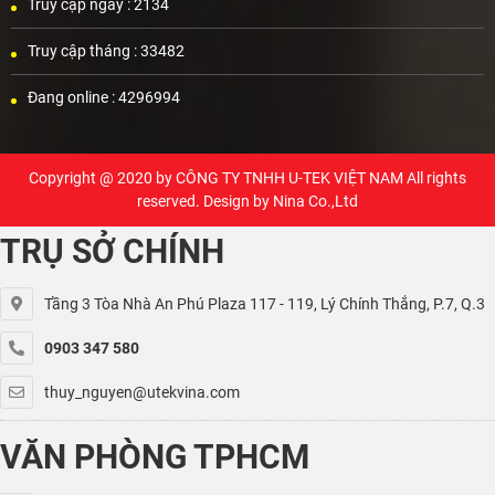
Truy cập ngày :
2134
Truy cập tháng :
33482
Đang online :
4296994
Copyright @ 2020 by
CÔNG TY TNHH U-TEK VIỆT NAM
All rights
reserved. Design by Nina Co.,Ltd
TRỤ SỞ CHÍNH
Tầng 3 Tòa Nhà An Phú Plaza 117 - 119, Lý Chính Thắng, P.7, Q.3
0903 347 580
thuy_nguyen@utekvina.com
VĂN PHÒNG TPHCM