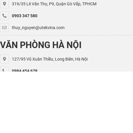
319/35 Lê Văn Thọ, P9, Quận Gò Vấp, TPHCM
0903 347 580
thuy_nguyen@utekvina.com
VĂN PHÒNG HÀ NỘI
127/95 Vũ Xuân Thiều, Long Biên, Hà Nội
0984 454 678
kiet.nguyen@utekvina.com