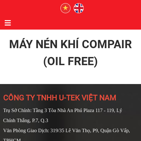
MÁY NÉN KHÍ COMPAIR
(OIL FREE)
CÔNG TY TNHH U-TEK VIỆT NAM
Trụ Sở Chính: Tầng 3 Tòa Nhà An Phú Plaza 117 - 119, Lý
Chính Thắng, P.7, Q.3
Văn Phòng Giao Dịch: 319/35 Lê Văn Thọ, P9, Quận Gò Vấp,
TPHCM