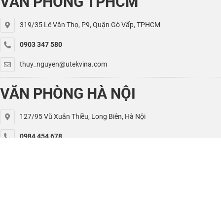
VĂN PHÒNG TPHCM
319/35 Lê Văn Thọ, P9, Quận Gò Vấp, TPHCM
0903 347 580
thuy_nguyen@utekvina.com
VĂN PHÒNG HÀ NỘI
127/95 Vũ Xuân Thiều, Long Biên, Hà Nội
0984 454 678
kiet.nguyen@utekvina.com