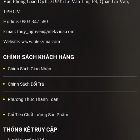
Văn Phòng Giao Dịch: 319/35 Lê Văn Thọ, P9, Quận Gò Vấp,
TPHCM
Hotline: 0903 347 580
Email: thuy_nguyen@utekvina.com
Website: www.utekvina.com
CHÍNH SÁCH KHÁCH HÀNG
Chính Sách Giao Nhận
Chính Sách Đổi Trả
Phương Thức Thanh Toán
Chỉ Tiêu Chất Lượng Sản Phẩm
THỐNG KÊ TRUY CẬP
Lượt truy cập :
116