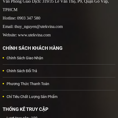
Văn Phòng Giao Dịch: 319/35 Lê Văn Thọ, P9, Quận Gò Vấp,
TPHCM
Hotline: 0903 347 580
Email: thuy_nguyen@utekvina.com
Website: www.utekvina.com
CHÍNH SÁCH KHÁCH HÀNG
Chính Sách Giao Nhận
Chính Sách Đổi Trả
Phương Thức Thanh Toán
Chỉ Tiêu Chất Lượng Sản Phẩm
THỐNG KÊ TRUY CẬP
Lượt truy cập :
100