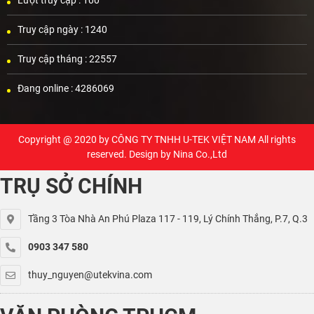
Truy cập ngày :
1240
Truy cập tháng :
22557
Đang online :
4286069
Copyright @ 2020 by
CÔNG TY TNHH U-TEK VIỆT NAM
All rights
reserved. Design by Nina Co.,Ltd
TRỤ SỞ CHÍNH
Tầng 3 Tòa Nhà An Phú Plaza 117 - 119, Lý Chính Thắng, P.7, Q.3
0903 347 580
thuy_nguyen@utekvina.com