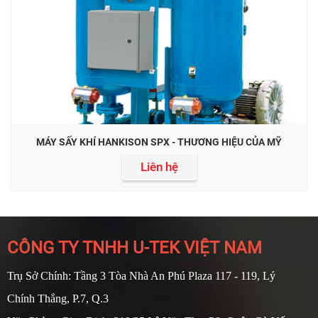
MÁY SẤY KHÍ HANKISON SPX - THƯƠNG HIỆU CỦA MỸ
Liên hệ
CÔNG TY TNHH U-TEK VIỆT NAM
Trụ Sở Chính: Tầng 3 Tòa Nhà An Phú Plaza 117 - 119, Lý
Chính Thắng, P.7, Q.3