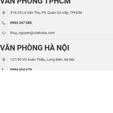
VĂN PHÒNG TPHCM
319/35 Lê Văn Thọ, P9, Quận Gò Vấp, TPHCM
0903 347 580
thuy_nguyen@utekvina.com
VĂN PHÒNG HÀ NỘI
127/95 Vũ Xuân Thiều, Long Biên, Hà Nội
0984 454 678
kiet.nguyen@utekvina.com