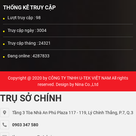
THỐNG KÊ TRUY CẬP
Lượt truy cập :
98
Truy cập ngày :
3004
Truy cập tháng :
24321
Đang online :
4287833
Copyright @ 2020 by
CÔNG TY TNHH U-TEK VIỆT NAM
All rights
reserved. Design by Nina Co.,Ltd
TRỤ SỞ CHÍNH
Tầng 3 Tòa Nhà An Phú Plaza 117 - 119, Lý Chính Thắng, P.7, Q.3
0903 347 580