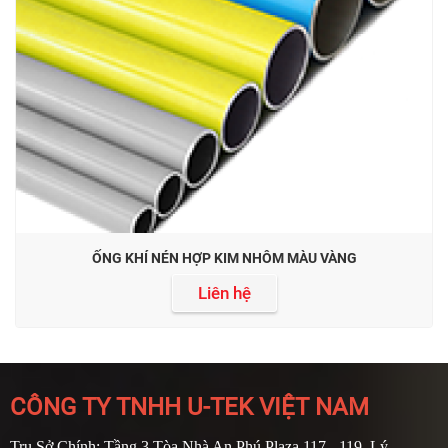
ỐNG KHÍ NÉN HỢP KIM NHÔM MÀU VÀNG
Liên hệ
CÔNG TY TNHH U-TEK VIỆT NAM
Trụ Sở Chính: Tầng 3 Tòa Nhà An Phú Plaza 117 - 119, Lý