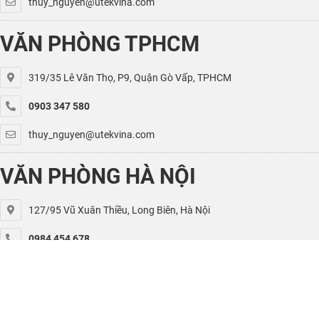
thuy_nguyen@utekvina.com
VĂN PHÒNG TPHCM
319/35 Lê Văn Thọ, P9, Quận Gò Vấp, TPHCM
0903 347 580
thuy_nguyen@utekvina.com
VĂN PHÒNG HÀ NỘI
127/95 Vũ Xuân Thiều, Long Biên, Hà Nội
0984 454 678
kiet.nguyen@utekvina.com