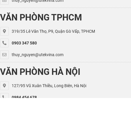
thuy_nguyen@utekvina.com
VĂN PHÒNG TPHCM
319/35 Lê Văn Thọ, P9, Quận Gò Vấp, TPHCM
0903 347 580
thuy_nguyen@utekvina.com
VĂN PHÒNG HÀ NỘI
127/95 Vũ Xuân Thiều, Long Biên, Hà Nội
0984 454 678
kiet.nguyen@utekvina.com