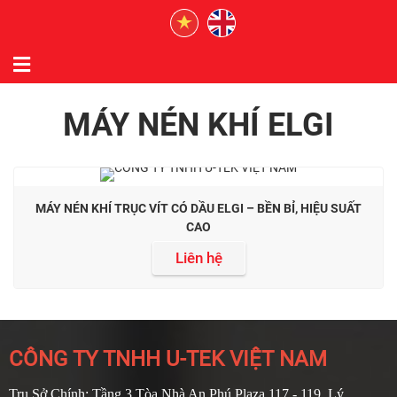
MÁY NÉN KHÍ ELGI
MÁY NÉN KHÍ TRỤC VÍT CÓ DẦU ELGI – BỀN BỈ, HIỆU SUẤT
CAO
Liên hệ
CÔNG TY TNHH U-TEK VIỆT NAM
Trụ Sở Chính: Tầng 3 Tòa Nhà An Phú Plaza 117 - 119, Lý