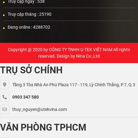
Truy cập ngày :
538
Truy cập tháng :
25190
Đang online :
4288702
Copyright @ 2020 by
CÔNG TY TNHH U-TEK VIỆT NAM
All rights
reserved. Design by Nina Co.,Ltd
TRỤ SỞ CHÍNH
Tầng 3 Tòa Nhà An Phú Plaza 117 - 119, Lý Chính Thắng, P.7, Q.3
0903 347 580
thuy_nguyen@utekvina.com
VĂN PHÒNG TPHCM