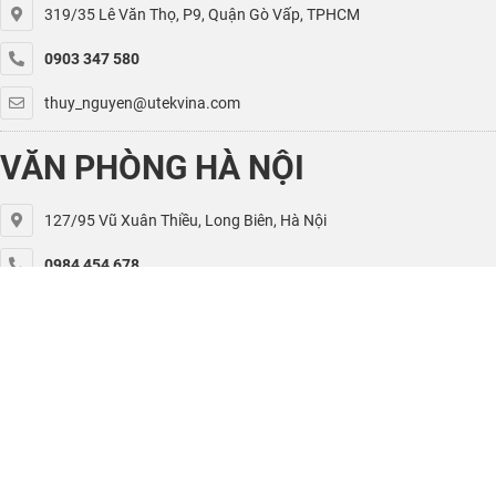
319/35 Lê Văn Thọ, P9, Quận Gò Vấp, TPHCM
0903 347 580
thuy_nguyen@utekvina.com
VĂN PHÒNG HÀ NỘI
127/95 Vũ Xuân Thiều, Long Biên, Hà Nội
0984 454 678
kiet.nguyen@utekvina.com