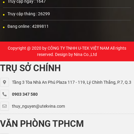
Truy cập ngày :
1647
Truy cập tháng :
26299
Đang online :
4289811
Copyright @ 2020 by
CÔNG TY TNHH U-TEK VIỆT NAM
All rights
reserved. Design by Nina Co.,Ltd
TRỤ SỞ CHÍNH
Tầng 3 Tòa Nhà An Phú Plaza 117 - 119, Lý Chính Thắng, P.7, Q.3
0903 347 580
thuy_nguyen@utekvina.com
VĂN PHÒNG TPHCM