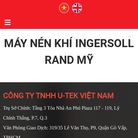
MÁY NÉN KHÍ INGERSOLL
RAND MỸ
CÔNG TY TNHH U-TEK VIỆT NAM
Trụ Sở Chính: Tầng 3 Tòa Nhà An Phú Plaza 117 - 119, Lý
Chính Thắng, P.7, Q.3
Văn Phòng Giao Dịch: 319/35 Lê Văn Thọ, P9, Quận Gò Vấp,
TPHCM