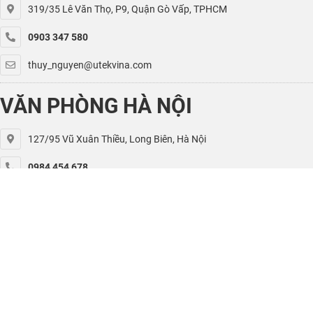
319/35 Lê Văn Thọ, P9, Quận Gò Vấp, TPHCM
0903 347 580
thuy_nguyen@utekvina.com
VĂN PHÒNG HÀ NỘI
127/95 Vũ Xuân Thiều, Long Biên, Hà Nội
0984 454 678
kiet.nguyen@utekvina.com