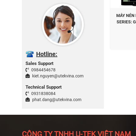
MÁY NÉN 
SERIES: 
Hotline:
Sales Support
0984454678
kiet.nguyen@utekvina.com
Technical Support
0931838084
phat.dang@utekvina.com
CÔNG TY TNHH U-TEK VIỆT NAM