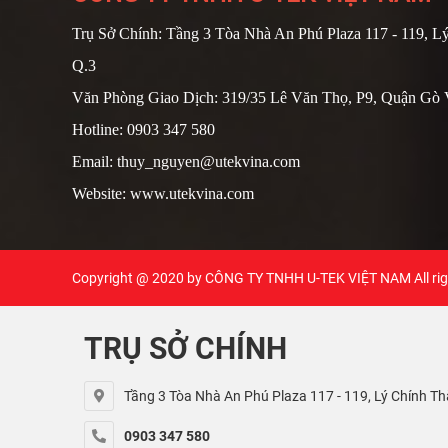
Trụ Sở Chính: Tầng 3 Tòa Nhà An Phú Plaza 117 - 119, Lý
Q.3
Văn Phòng Giao Dịch: 319/35 Lê Văn Thọ, P9, Quận G
Hotline: 0903 347 580
Email: thuy_nguyen@utekvina.com
Website: www.utekvina.com
Copyright @ 2020 by
CÔNG TY TNHH U-TEK VIỆT NAM
All ri
TRỤ SỞ CHÍNH
Tầng 3 Tòa Nhà An Phú Plaza 117 - 119, Lý Chính Thắ
0903 347 580