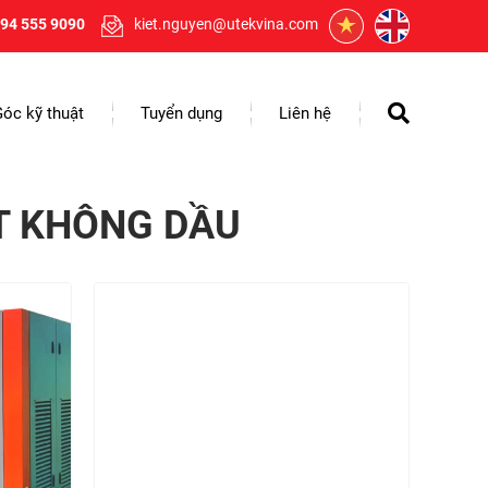
94 555 9090
kiet.nguyen@utekvina.com
Góc kỹ thuật
Tuyển dụng
Liên hệ
ÍT KHÔNG DẦU