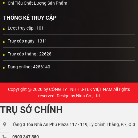
Chỉ Tiêu Chất Lượng Sản Phẩm
THỐNG KÊ TRUY CẬP
Lượt truy cập :
101
Truy cập ngày :
1311
Truy cập tháng :
22628
Đang online :
4286140
Copyright @ 2020 by
CÔNG TY TNHH U-TEK VIỆT NAM
All rights
reserved. Design by Nina Co.,Ltd
TRỤ SỞ CHÍNH
Tầng 3 Tòa Nhà An Phú Plaza 117 - 119, Lý Chính Thắng, P.7, Q.3
0903 347 580