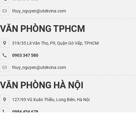
thuy_nguyen@utekvina.com
VĂN PHÒNG TPHCM
319/35 Lê Văn Thọ, P9, Quận Gò Vấp, TPHCM
0903 347 580
thuy_nguyen@utekvina.com
VĂN PHÒNG HÀ NỘI
127/95 Vũ Xuân Thiều, Long Biên, Hà Nội
0984 454 678
kiet.nguyen@utekvina.com