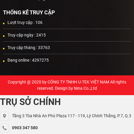
THỐNG KÊ TRUY CẬP
Lượt truy cập :
106
Truy cập ngày :
2415
Truy cập tháng :
33763
Đang online :
4297275
Copyright @ 2020 by
CÔNG TY TNHH U-TEK VIỆT NAM
All rights
reserved. Design by Nina Co.,Ltd
TRỤ SỞ CHÍNH
Tầng 3 Tòa Nhà An Phú Plaza 117 - 119, Lý Chính Thắng, P.7, Q.3
0903 347 580