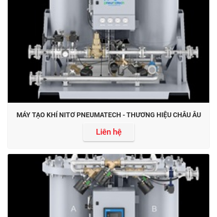
MÁY TẠO KHÍ NITƠ PNEUMATECH - THƯƠNG HIỆU CHÂU ÂU
Liên hệ