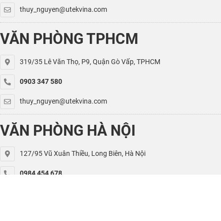
thuy_nguyen@utekvina.com
VĂN PHÒNG TPHCM
319/35 Lê Văn Thọ, P9, Quận Gò Vấp, TPHCM
0903 347 580
thuy_nguyen@utekvina.com
VĂN PHÒNG HÀ NỘI
127/95 Vũ Xuân Thiều, Long Biên, Hà Nội
0984 454 678
kiet.nguyen@utekvina.com