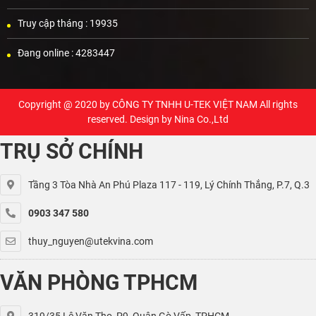
Truy cập tháng :
19935
Đang online :
4283447
Copyright @ 2020 by
CÔNG TY TNHH U-TEK VIỆT NAM
All rights
reserved. Design by Nina Co.,Ltd
TRỤ SỞ CHÍNH
Tầng 3 Tòa Nhà An Phú Plaza 117 - 119, Lý Chính Thắng, P.7, Q.3
0903 347 580
thuy_nguyen@utekvina.com
VĂN PHÒNG TPHCM
319/35 Lê Văn Thọ, P9, Quận Gò Vấp, TPHCM