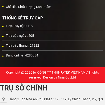
Chỉ Tiêu Chất Lượng Sản Phẩm
THỐNG KÊ TRUY CẬP
Lượt truy cập :
109
Truy cập ngày :
505
Truy cập tháng :
21822
Đang online :
4285334
Copyright @ 2020 by
CÔNG TY TNHH U-TEK VIỆT NAM
All rights
reserved. Design by Nina Co.,Ltd
TRỤ SỞ CHÍNH
Tầng 3 Tòa Nhà An Phú Plaza 117 - 119, Lý Chính Thắng, P.7, Q.3