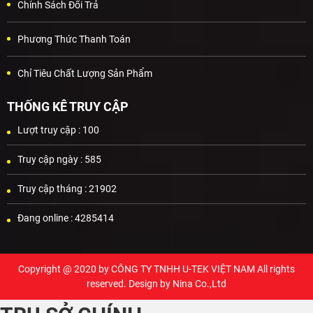
Chính Sách Đổi Trả
Phương Thức Thanh Toán
Chỉ Tiêu Chất Lượng Sản Phẩm
THỐNG KÊ TRUY CẬP
Lượt truy cập :
100
Truy cập ngày :
585
Truy cập tháng :
21902
Đang online :
4285414
Copyright @ 2020 by
CÔNG TY TNHH U-TEK VIỆT NAM
All rights
reserved. Design by Nina Co.,Ltd