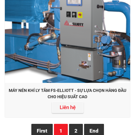
MÁY NÉN KHÍ LY TÂM FS-ELLIOTT - SỰ LỰA CHỌN HÀNG ĐẦU
CHO HIỆU SUẤT CAO
Liên hệ
First
1
2
End