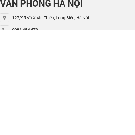
VĂN PHÒNG HÀ NỘI
127/95 Vũ Xuân Thiều, Long Biên, Hà Nội
0984 454 678
kiet.nguyen@utekvina.com