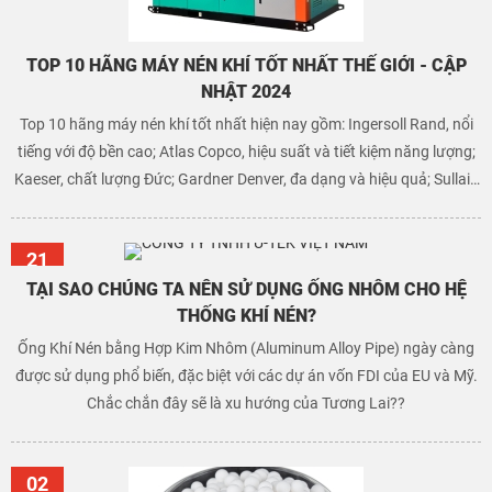
TOP 10 HÃNG MÁY NÉN KHÍ TỐT NHẤT THẾ GIỚI - CẬP
NHẬT 2024
Top 10 hãng máy nén khí tốt nhất hiện nay gồm: Ingersoll Rand, nổi
tiếng với độ bền cao; Atlas Copco, hiệu suất và tiết kiệm năng lượng;
Kaeser, chất lượng Đức; Gardner Denver, đa dạng và hiệu quả; Sullair,
công nghệ hiện đại; FS-Elliott, tin cậy với máy ly tâm; CompAir, bền bỉ
và hiệu quả; Hitachi, đáng tin cậy và đa dạng; Boge, sáng tạo và tiết
21
kiệm; Quincy, hiệu suất cao và độ bền.
Th02
TẠI SAO CHÚNG TA NÊN SỬ DỤNG ỐNG NHÔM CHO HỆ
THỐNG KHÍ NÉN?
Ống Khí Nén bằng Hợp Kim Nhôm (Aluminum Alloy Pipe) ngày càng
được sử dụng phổ biến, đặc biệt với các dự án vốn FDI của EU và Mỹ.
Chắc chắn đây sẽ là xu hướng của Tương Lai??
02