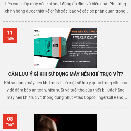
bền cao, giúp máy nén khí hoạt động ổn định và hiệu quả. Phụ tùng
chính hãng được thiết kế chính xác, bảo vệ các bộ phận quan trọng,
giảm thiểu rủi ro hỏng hóc và sự cố. Điều này không chỉ tiết kiệm chi
phí bảo trì và sửa chữa mà còn đảm bảo an toàn cho người sử dụng.
11
Hơn nữa, bạn còn được hưởng chế độ bảo hành từ nhà sản xuất,
Th06
mang lại sự yên tâm và tin cậy.
CẦN LƯU Ý GÌ KHI SỬ DỤNG MÁY NÉN KHÍ TRỤC VÍT?
Khi sử dụng máy nén khí trục vít, có một số lưu ý quan trọng cần chú
ý để đảm bảo an toàn, hiệu suất và tuổi thọ của thiết bị. Các hãng
máy nén khí trục vít thông dụng như: Atlas Copco, Ingersoll Rand,
Sullivan-Palatek, Sullair, Kobelco, Hitachi, Kingair, Becair, Fusheng,
Kaishan, Hanshin...
08
Th07