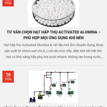
Th06
TƯ VẤN CHỌN HẠT HẤP THỤ ACTIVATED ALUMINA –
PHÙ HỢP MỌI ỨNG DỤNG KHÍ NÉN
Hạt hấp thụ Activated Alumina là vật liệu hút ẩm chuyên dụng, được
sản xuất từ nhôm oxit (Al₂O₃) với cấu trúc xốp, diện tích bề mặt lớn.
Hạt có khả năng hấp phụ hơi nước nhanh, không tan trong nước,
chịu nhiệt tốt và dễ tái sinh nhiều lần. Được sử dụng rộng rãi trong
máy sấy khí hấp thụ, xử lý khí nén, khí tự nhiên và hóa chất. Ưu điểm
16
nổi bật gồm: đạt dew point -40°C, độ bền cao, tiết kiệm chi phí vận
Th06
hành. Hạt có dạng viên tròn, màu trắng hoặc hồng, kích thước phổ
biến từ 3–5 mm.