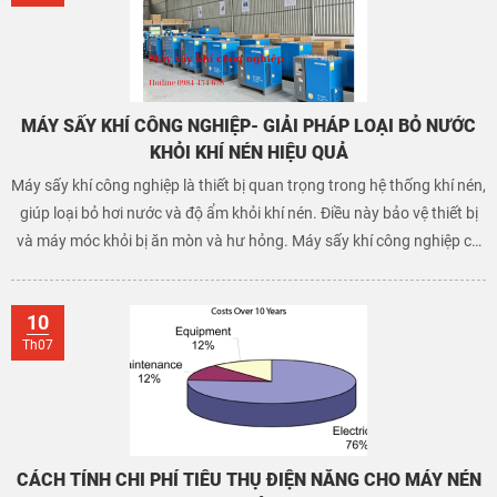
MÁY SẤY KHÍ CÔNG NGHIỆP- GIẢI PHÁP LOẠI BỎ NƯỚC
KHỎI KHÍ NÉN HIỆU QUẢ
Máy sấy khí công nghiệp là thiết bị quan trọng trong hệ thống khí nén,
giúp loại bỏ hơi nước và độ ẩm khỏi khí nén. Điều này bảo vệ thiết bị
và máy móc khỏi bị ăn mòn và hư hỏng. Máy sấy khí công nghiệp có
nhiều loại như sấy khí kiểu làm lạnh, sấy khí hấp thụ, và sấy khí màng,
phù hợp với nhiều ứng dụng khác nhau trong các ngành sản xuất,
10
chế tạo, y tế, và thực phẩm. Sử dụng máy sấy khí công nghiệp giúp
Th07
cải thiện chất lượng khí nén, tăng hiệu quả hoạt động và tiết kiệm chi
phí bảo trì.
CÁCH TÍNH CHI PHÍ TIÊU THỤ ĐIỆN NĂNG CHO MÁY NÉN