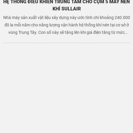
HỆ THỐNG ĐIỀU KHIỂN TRUNG TÂM CHO CỤM 5 MÁY NÉN
KHÍ SULLAIR
Nhà máy sản xuất vật liệu xây dựng này ước tính chi khoảng 240.000
đô la mỗi năm cho năng lượng vận hành hệ thống khí nén tại cơ sở ở
vùng Trung Tây. Con số này sẽ tăng lên khi giá điện tăng từ mức
trung bình hiện tại là 7,8 cent/kWh. Bộ dự án được đề xuất bởi hệ
thống đánh giá đã giúp giảm chi phí năng lượng ước tính khoảng
104.336 đô la, tương đương 43% mức sử dụng hiện tại. Tổng chi phí
dự án là 73.000 đô la, với thời gian hoàn vốn đơn giản là 8 tháng.