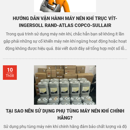
HƯỚNG DẪN VẬN HÀNH MÁY NÉN KHÍ TRỤC VÍT-
INGERSOLL RAND-ATLAS COPCO-SULLAIR
Trong quá trình sử dụng máy nén khí, chắc hẳn bạn sẽ không ít lần
gặp phải những sự cố khiến máy nén khí ngừng hoạt động hoặc hoạt
động không được hiệu quả. Bài viết dưới đây sẽ tổng hợp một số lỗi
thường gặp ở dòng máy nén khí trục vít giúp cho bạn có thể tự khắc
phục một cách nhanh chóng mà không tốn chi phí gọi thợ.
10
Th08
TẠI SAO NÊN SỬ DỤNG PHỤ TÙNG MÁY NÉN KHÍ CHÍNH
HÃNG?
Sử dụng phụ tùng máy nén khí chính hãng đảm bảo chất lượng và độ