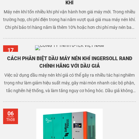
KHÍ
Máy nén khí tốn nhiều khi phí vận hành hơn giá máy mới. Trong nhiều
trường hợp, chi phí điện trong hai năm vượt quá giá mua máy nén khí.
Chi phí bảo trì hàng năm là thêm 10% hoặc hơn chi phí máy nén ban
đầu.
17
Th07
CÁCH PHÂN BIỆT DẦU MÁY NÉN KHÍ INGERSOLL RAND
CHÍNH HÃNG VỚI DẦU GIẢ
Việc sử dụng dầu máy nén khí giả có thể gây ra nhiều tác hại nghiêm
trọng như làm giảm hiệu suất máy, gây mài mòn nhanh các bộ phận,
tắc nghẽn hệ thống, và làm tăng nguy cơ hỏng hóc. Dầu giả không
đảm bảo chất lượng bôi trơn và làm mát, dẫn đến nhiệt độ cao và tổn
hại máy móc. Điều này có thể dẫn đến chi phí sửa chữa và bảo trì
06
tăng cao, đồng thời giảm tuổi thọ của máy nén khí.
Th08