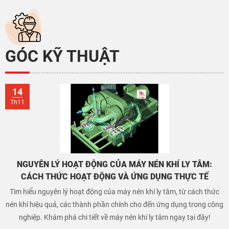
GÓC KỸ THUẬT
14
Th11
NGUYÊN LÝ HOẠT ĐỘNG CỦA MÁY NÉN KHÍ LY TÂM:
CÁCH THỨC HOẠT ĐỘNG VÀ ỨNG DỤNG THỰC TẾ
Tìm hiểu nguyên lý hoạt động của máy nén khí ly tâm, từ cách thức
nén khí hiệu quả, các thành phần chính cho đến ứng dụng trong công
nghiệp. Khám phá chi tiết về máy nén khí ly tâm ngay tại đây!